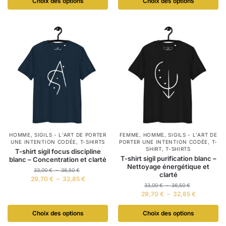
Choix des options
Choix des options
HOMME
,
SIGILS - L’ART DE PORTER
FEMME
,
HOMME
,
SIGILS - L’ART DE
UNE INTENTION CODÉE
,
T-SHIRTS
PORTER UNE INTENTION CODÉE
,
T-
SHIRT
,
T-SHIRTS
T-shirt sigil focus discipline
T-shirt sigil purification blanc –
blanc – Concentration et clarté
Nettoyage énergétique et
33,00
€
–
36,50
€
clarté
29,70
€
–
32,85
€
33,00
€
–
36,50
€
29,70
€
–
32,85
€
Choix des options
Choix des options