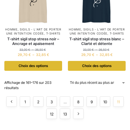
HOMME
,
SIGILS - L’ART DE PORTER
HOMME
,
SIGILS - L’ART DE PORTER
UNE INTENTION CODÉE
,
T-SHIRTS
UNE INTENTION CODÉE
,
T-SHIRTS
T-shirt sigil stop stress noir –
T-shirt sigil stop stress blanc –
Ancrage et apaisement
Clarté et détente
33,00
€
–
36,50
€
33,00
€
–
36,50
€
29,70
€
–
32,85
€
29,70
€
–
32,85
€
Choix des options
Choix des options
Affichage de 161–176 sur 203
résultats
1
2
3
…
8
9
10
11
12
13