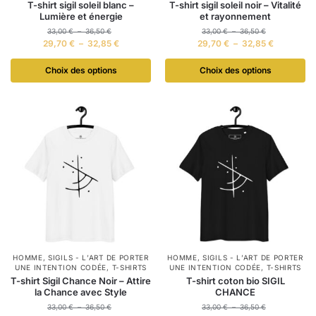
T-shirt sigil soleil blanc –
T-shirt sigil soleil noir – Vitalité
Lumière et énergie
et rayonnement
33,00
€
–
36,50
€
33,00
€
–
36,50
€
29,70
€
–
32,85
€
29,70
€
–
32,85
€
Choix des options
Choix des options
HOMME
,
SIGILS - L’ART DE PORTER
HOMME
,
SIGILS - L’ART DE PORTER
UNE INTENTION CODÉE
,
T-SHIRTS
UNE INTENTION CODÉE
,
T-SHIRTS
T-shirt Sigil Chance Noir – Attire
T-shirt coton bio SIGIL
la Chance avec Style
CHANCE
33,00
€
–
36,50
€
33,00
€
–
36,50
€