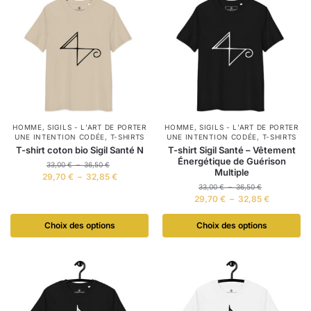
HOMME
,
SIGILS - L’ART DE PORTER
HOMME
,
SIGILS - L’ART DE PORTER
UNE INTENTION CODÉE
,
T-SHIRTS
UNE INTENTION CODÉE
,
T-SHIRTS
T-shirt coton bio Sigil Santé N
T-shirt Sigil Santé – Vêtement
Énergétique de Guérison
33,00
€
–
36,50
€
Multiple
29,70
€
–
32,85
€
33,00
€
–
36,50
€
29,70
€
–
32,85
€
Choix des options
Choix des options