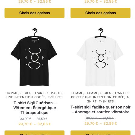
29,70
€
–
32,85
€
29,70
€
–
32,85
€
Choix des options
Choix des options
HOMME
,
SIGILS - L’ART DE PORTER
FEMME
,
HOMME
,
SIGILS - L’ART DE
UNE INTENTION CODÉE
,
T-SHIRTS
PORTER UNE INTENTION CODÉE
,
T-
SHIRT
,
T-SHIRTS
T-shirt Sigil Guérison –
T-shirt sigil facilite guérison noir
Vêtement Énergétique
– Ancrage et soutien vibratoire
Thérapeutique
33,00
€
–
36,50
€
33,00
€
–
36,50
€
29,70
€
–
32,85
€
29,70
€
–
32,85
€