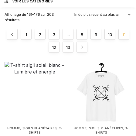
VOIR LES CATÉGORIES
Affichage de 161–176 sur 203
résultats
1
2
3
…
8
9
10
11
12
13
HOMME
,
SIGILS PLANÉTAIRES
,
T-
HOMME
,
SIGILS PLANÉTAIRES
,
T-
SHIRTS
SHIRTS