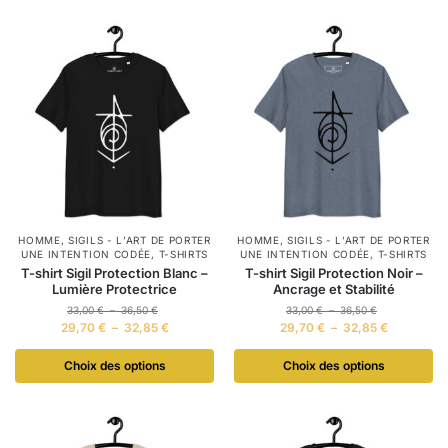
HOMME
,
SIGILS - L’ART DE PORTER
HOMME
,
SIGILS - L’ART DE PORTER
UNE INTENTION CODÉE
,
T-SHIRTS
UNE INTENTION CODÉE
,
T-SHIRTS
T-shirt Sigil Protection Blanc –
T-shirt Sigil Protection Noir –
Lumière Protectrice
Ancrage et Stabilité
33,00
€
–
36,50
€
33,00
€
–
36,50
€
29,70
€
–
32,85
€
29,70
€
–
32,85
€
Choix des options
Choix des options