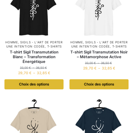
HOMME
,
SIGILS - L’ART DE PORTER
HOMME
,
SIGILS - L’ART DE PORTER
UNE INTENTION CODÉE
,
T-SHIRTS
UNE INTENTION CODÉE
,
T-SHIRTS
T-shirt Sigil Transmutation
T-shirt Sigil Transmutation Noir
Blanc – Transformation
– Métamorphose Active
Énergétique
33,00
€
–
36,50
€
33,00
€
–
36,50
€
29,70
€
–
32,85
€
29,70
€
–
32,85
€
Choix des options
Choix des options