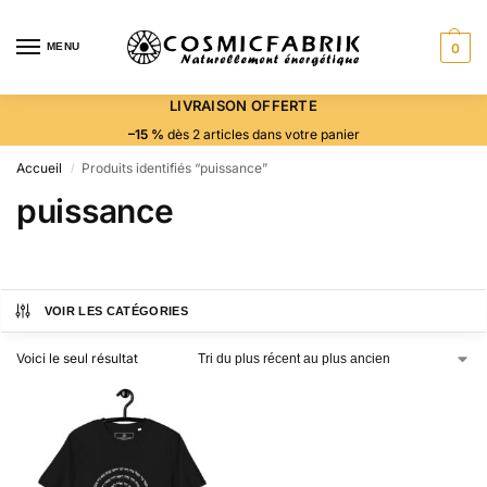
MENU
0
LIVRAISON OFFERTE
–15 %
dès 2 articles dans votre panier
Accueil
Produits identifiés “puissance”
/
puissance
VOIR LES CATÉGORIES
Voici le seul résultat