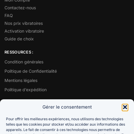
Contactez-nous
FAQ
Nos prix vibratoires
Activation vibratoire
Guide de choix
RESSOURCES :
Condition générales
Politique de Confidentialité
Mentions légales
Politique d’expédition
VOS AVIS COMPTENT :
Gérer le consentement
Pour offrir les meilleures expériences, nous utilisons des technologies
telles que les cookies pour stocker et/ou accéder aux informations des
★★★★★
appareils. Le fait de consentir à ces technologies nous permettra de
« Bien heureux d’avoir trouvé cette boutique éthique et