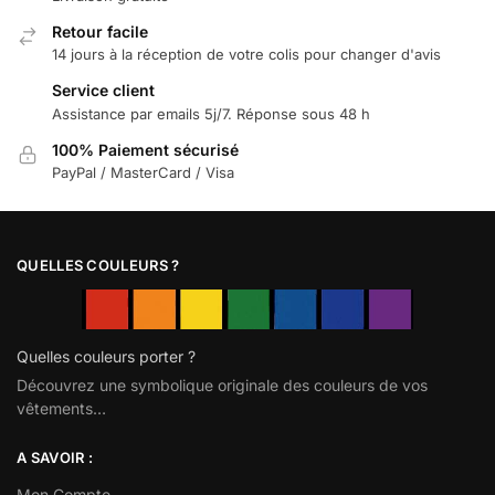
Retour facile
14 jours à la réception de votre colis pour changer d'avis
Service client
Assistance par emails 5j/7. Réponse sous 48 h
100% Paiement sécurisé
PayPal / MasterCard / Visa
QUELLES COULEURS ?
Quelles couleurs porter ?
Découvrez une symbolique originale des couleurs de vos
vêtements…
A SAVOIR :
Mon Compte