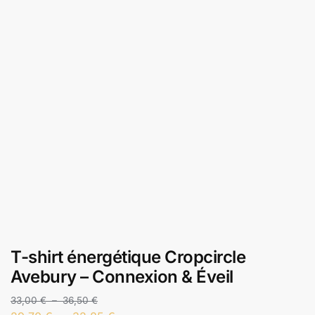
T-shirt énergétique Cropcircle
Avebury – Connexion & Éveil
33,00
€
–
36,50
€