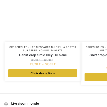
CROPCIRCLES - LES MESSAGES DU CIEL, À PORTER
CROPCIRCLES - 
SUR TERRE
,
HOMME
,
T-SHIRTS
SUR 
T-shirt crop circle Cley Hill blanc
T-shirt crop c
33,00
€
–
36,50
€
29,70
€
–
32,85
€
Choix des options
Livraison monde