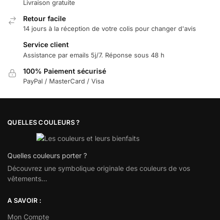
Livraison gratuite
Retour facile
14 jours à la réception de votre colis pour changer d'avis
Service client
Assistance par emails 5j/7. Réponse sous 48 h
100% Paiement sécurisé
PayPal / MasterCard / Visa
QUELLES COULEURS ?
Quelles couleurs porter ?
Découvrez une symbolique originale des couleurs de vos
vêtements…
A SAVOIR :
Mon Compte