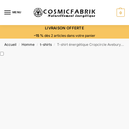
MENU
0
LIVRAISON OFFERTE
–15 %
dès 2 articles dans votre panier
Accueil
Homme
t-shirts
T-shirt énergétique Cropcircle Avebury – Connexion & Éveil
/
/
/