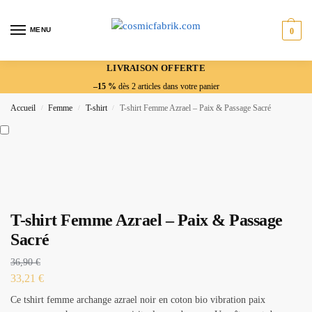
MENU
0
LIVRAISON OFFERTE
–15 %
dès 2 articles dans votre panier
Accueil
Femme
T-shirt
T-shirt Femme Azrael – Paix & Passage Sacré
/
/
/
T-shirt Femme Azrael – Paix & Passage
Sacré
36,90
€
33,21
€
Ce tshirt femme archange azrael noir en coton bio vibration paix