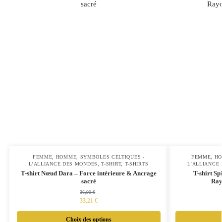
FEMME
,
HOMME
,
SYMBOLES CELTIQUES -
FEMME
,
H
L’ALLIANCE DES MONDES
,
T-SHIRT
,
T-SHIRTS
L’ALLIANCE
T-shirt Nœud Dara – Force intérieure & Ancrage
T-shirt S
sacré
Ray
36,90
€
33,21
€
Choix des options