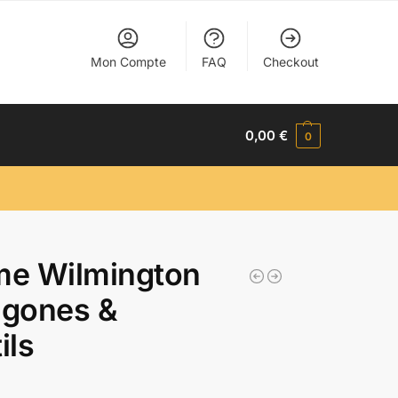
Mon Compte
FAQ
Checkout
0,00
€
0
me Wilmington
agones &
ils