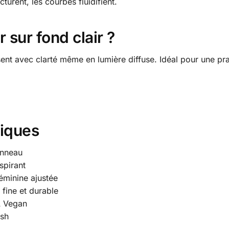
ucturent, les courbes fluidifient.
 sur fond clair ?
issent avec clarté même en lumière diffuse. Idéal pour une pr
niques
anneau
spirant
éminine ajustée
fine et durable
A Vegan
esh