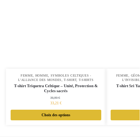
FEMME
,
HOMME
,
SYMBOLES CELTIQUES -
FEMME
,
GÉOM
L’ALLIANCE DES MONDES
,
T-SHIRT
,
T-SHIRTS
L’INVISIB
T-shirt Triquetra Celtique – Unité, Protection &
T-shirt Sri 
Cycles sacrés
36,90
€
33,21
€
Choix des options