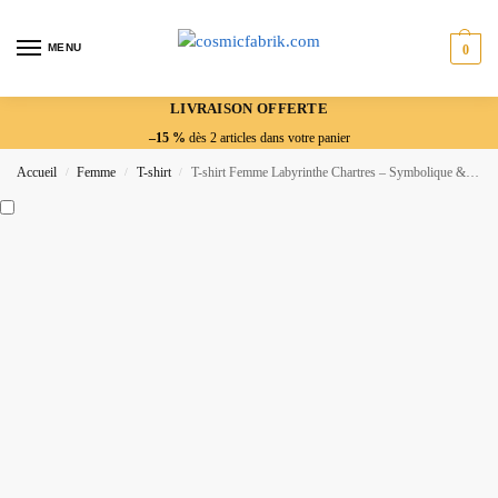
MENU
0
LIVRAISON OFFERTE
–15 %
dès 2 articles dans votre panier
Accueil
Femme
T-shirt
T-shirt Femme Labyrinthe Chartres – Symbolique & Harmonie
/
/
/