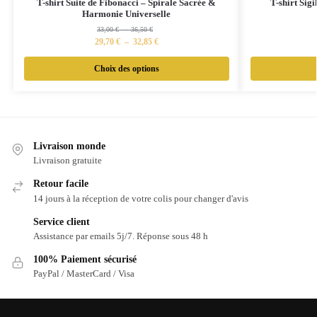
T-shirt Suite de Fibonacci – Spirale Sacrée &
T-shirt Sig
Harmonie Universelle
33,00
€
–
36,50
€
29,70
€
–
32,85
€
Choix des options
Livraison monde
Livraison gratuite
Retour facile
14 jours à la réception de votre colis pour changer d'avis
Service client
Assistance par emails 5j/7. Réponse sous 48 h
100% Paiement sécurisé
PayPal / MasterCard / Visa