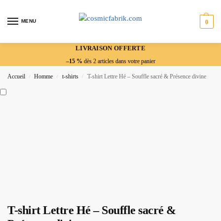
MENU
0
LIVRAISON OFFERTE
–15 %
dès 2 articles dans votre panier
Accueil
Homme
t-shirts
T-shirt Lettre Hé – Souffle sacré & Présence divine
/
/
/
T-shirt Lettre Hé – Souffle sacré &