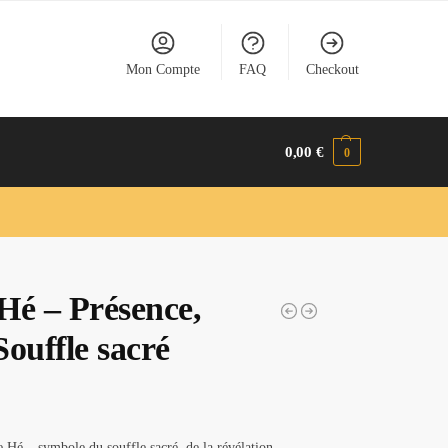
Mon Compte
FAQ
Checkout
0,00
€
0
 Hé – Présence,
ouffle sacré
re Hé – symbole du souffle sacré, de la révélation