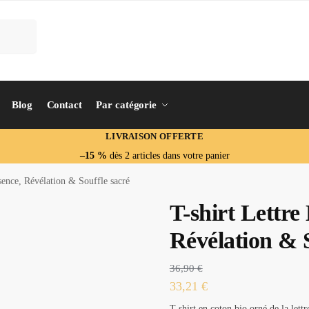
Blog
Contact
Par catégorie
LIVRAISON OFFERTE
–15 %
dès 2 articles dans votre panier
sence, Révélation & Souffle sacré
T-shirt Lettre
Révélation & S
36,90
€
33,21
€
T-shirt en coton bio orné de la lett