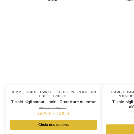
HOMME
,
SIGILS - L’ART DE PORTER UNE INTENTION
FEMME
,
HOMM
CODÉE
,
T-SHIRTS
INTENTI
T-shirt sigil amour – noir – Ouverture du cœur
T-shirt sigi
él
33,00
€
–
36,50
€
29,70
€
–
32,85
€
Choix des options