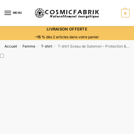
MENU
0
LIVRAISON OFFERTE
–15 %
dès 2 articles dans votre panier
Accueil
Femme
T-shirt
T-shirt Sceau de Salomon – Protection & Union divine
/
/
/