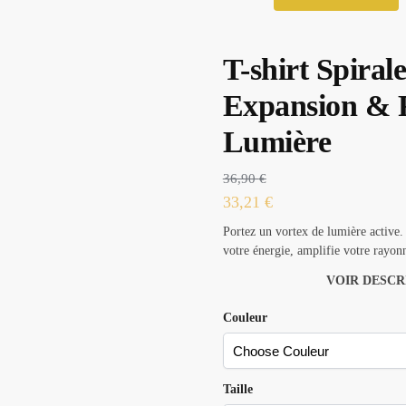
T-shirt Spiral
Expansion & 
Lumière
36,90
€
33,21
€
Portez un vortex de lumière active. 
votre énergie, amplifie votre rayon
VOIR DESCR
Couleur
Taille