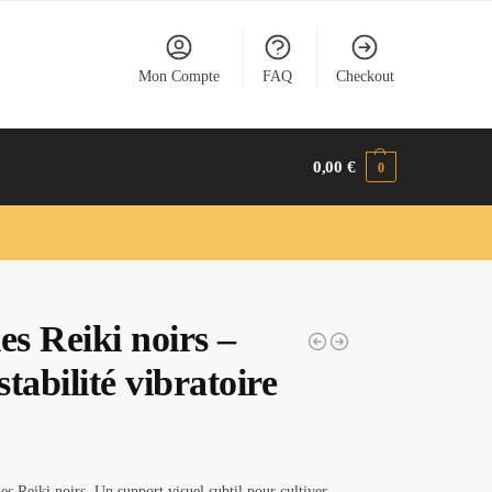
Mon Compte
FAQ
Checkout
0,00
€
0
es Reiki noirs –
stabilité vibratoire
s Reiki noirs. Un support visuel subtil pour cultiver