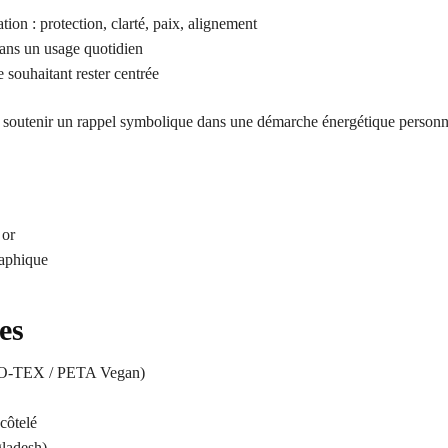
on : protection, clarté, paix, alignement
dans un usage quotidien
e souhaitant rester centrée
ut soutenir un rappel symbolique dans une démarche énergétique personn
 or
raphique
es
EKO-TEX / PETA Vegan)
côtelé
gladesh)