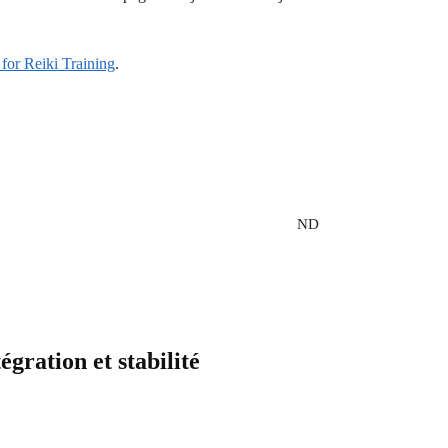
r for Reiki Training
.
ND
égration et stabilité