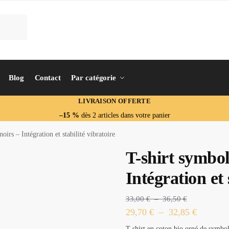
Blog
Contact
Par catégorie
LIVRAISON OFFERTE
–15 %
dès 2 articles dans votre panier
oirs – Intégration et stabilité vibratoire
T-shirt symbol
Intégration et 
33,00
€
–
36,50
€
29,70
€
–
32,85
€
T-shirt en coton bio orné de symbole