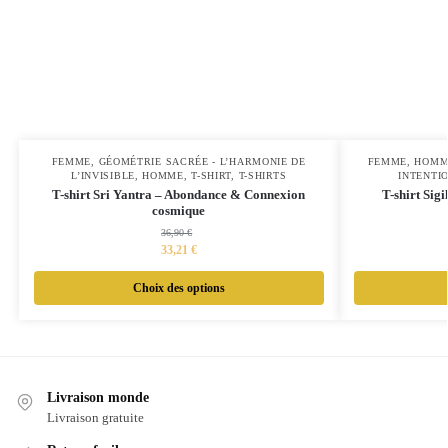
FEMME
,
GÉOMÉTRIE SACRÉE - L’HARMONIE DE
FEMME
,
HOMM
L’INVISIBLE
,
HOMME
,
T-SHIRT
,
T-SHIRTS
INTENTI
T-shirt Sri Yantra – Abondance & Connexion
T-shirt Sig
cosmique
36,90
€
33,21
€
Choix des options
Livraison monde
Livraison gratuite