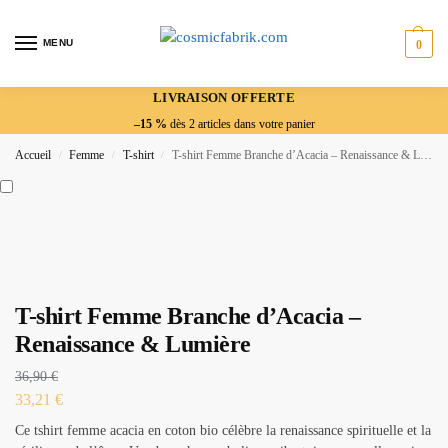
MENU
0
LIVRAISON OFFERTE
–15 %
dès 2 articles dans votre panier
Accueil
Femme
T-shirt
T-shirt Femme Branche d’Acacia – Renaissance & Lumière
/
/
/
T-shirt Femme Branche d’Acacia –
Renaissance & Lumière
36,90
€
33,21
€
Ce tshirt femme acacia en coton bio célèbre la renaissance spirituelle et la