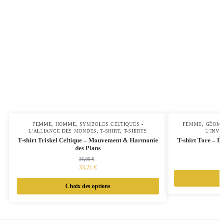
FEMME
,
HOMME
,
SYMBOLES CELTIQUES -
FEMME
,
GÉOM
L’ALLIANCE DES MONDES
,
T-SHIRT
,
T-SHIRTS
L’INV
T-shirt Triskel Celtique – Mouvement & Harmonie
T-shirt Tore – 
des Plans
36,90
€
33,21
€
Choix des options