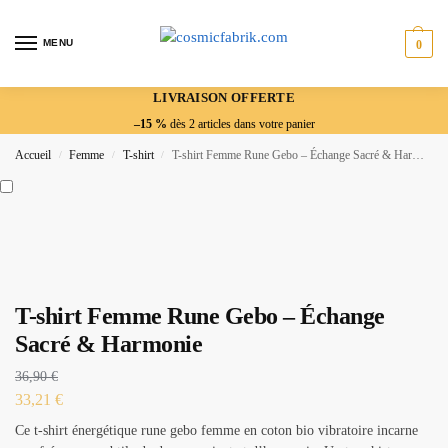
MENU
0
LIVRAISON OFFERTE
–15 %
dès 2 articles dans votre panier
Accueil
Femme
T-shirt
T-shirt Femme Rune Gebo – Échange Sacré & Harmonie
/
/
/
T-shirt Femme Rune Gebo – Échange
Sacré & Harmonie
36,90
€
33,21
€
Ce t-shirt énergétique rune gebo femme en coton bio vibratoire incarne