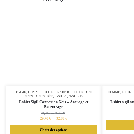
FEMME
,
HOMME
,
SIGILS - L’ART DE PORTER UNE
HOMME
,
SIGILS
INTENTION CODÉE
,
T-SHIRT
,
T-SHIRTS
T-shirt Sigil Connexion Noir – Ancrage et
T-shirt sigil s
Recentrage
33,00
€
–
36,50
€
29,70
€
–
32,85
€
Choix des options