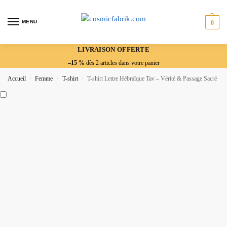
MENU
0
LIVRAISON OFFERTE
–15 %
dès 2 articles dans votre panier
Accueil
Femme
T-shirt
T-shirt Lettre Hébraïque Tav – Vérité & Passage Sacré
/
/
/