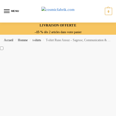
MENU
0
LIVRAISON OFFERTE
–15 %
dès 2 articles dans votre panier
Accueil
Homme
t-shirts
T-shirt Rune Ansuz – Sagesse, Communication & Protection
/
/
/