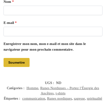
Nom
*
E-mail
*
Enregistrer mon nom, mon e-mail et mon site dans le
navigateur pour mon prochain commentaire.
UGS :
ND
Catégories :
Homme
,
Runes Nordiques – Portez l’Énergie des
Ancêtres
,
t-shirts
Étiquettes :
communication
,
Runes nordiques
,
sagesse
,
spiritualité