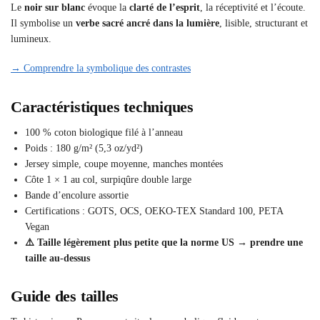
Le
noir sur blanc
évoque la
clarté de l’esprit
, la réceptivité et l’écoute.
Il symbolise un
verbe sacré ancré dans la lumière
, lisible, structurant et
lumineux.
→ Comprendre la symbolique des contrastes
Caractéristiques techniques
100 % coton biologique filé à l’anneau
Poids : 180 g/m² (5,3 oz/yd²)
Jersey simple, coupe moyenne, manches montées
Côte 1 × 1 au col, surpiqûre double large
Bande d’encolure assortie
Certifications : GOTS, OCS, OEKO-TEX Standard 100, PETA
Vegan
⚠️ Taille légèrement plus petite que la norme US → prendre une
taille au-dessus
Guide des tailles